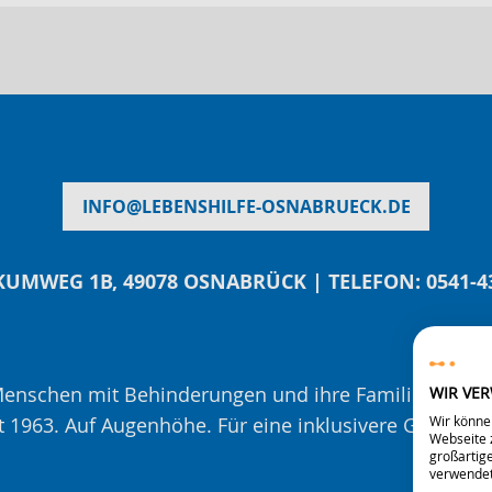
INFO
@
LEBENSHILFE-OSNABRUECK.DE
UMWEG 1B, 49078 OSNABRÜCK | TELEFON: 0541-4
 Menschen mit Behinderungen und ihre Familien – mit
WIR VE
t 1963. Auf Augenhöhe. Für eine inklusivere Gesellsch
Wir könne
Webseite z
großartige
verwendet