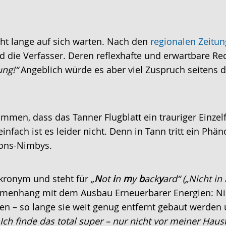
cht lange auf sich warten. Nach den
regionalen Zeitu
und die Verfasser. Deren reflexhafte und erwartbare R
ng!“
Angeblich würde es aber viel Zuspruch seitens 
en, dass das Tanner Flugblatt ein trauriger Einzelfal
nfach ist es leider nicht. Denn in Tann tritt ein Phän
sions-Nimbys.
Akronym und steht für
„
N
ot
i
n
m
y
b
ack
y
ard“
(„Nicht in
menhang mit dem Ausbau Erneuerbarer Energien: Ni
n – so lange sie weit genug entfernt gebaut werden u
„Ich finde das total super – nur nicht vor meiner Haust