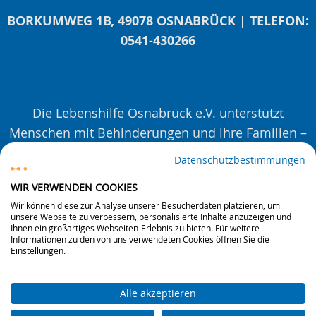
BORKUMWEG 1B, 49078 OSNABRÜCK | TELEFON:
0541-430266
Die Lebenshilfe Osnabrück e.V. unterstützt
Menschen mit Behinderungen und ihre Familien –
mit Beratungen, Veranstaltungen und Projekten.
Datenschutzbestimmungen
Seit 1963. Auf Augenhöhe. Für eine inklusivere
WIR VERWENDEN COOKIES
Gesellschaft.
Wir können diese zur Analyse unserer Besucherdaten platzieren, um
unsere Webseite zu verbessern, personalisierte Inhalte anzuzeigen und
Ihnen ein großartiges Webseiten-Erlebnis zu bieten. Für weitere
Informationen zu den von uns verwendeten Cookies öffnen Sie die
Einstellungen.
© 2026 Lebenshilfe Osnabrück e.V.
|
Impressum
|
Datenschutz
|
Kontakt
|
Seitenübersicht
Alle akzeptieren