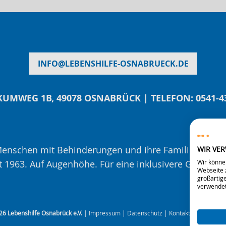
INFO
@
LEBENSHILFE-OSNABRUECK.DE
UMWEG 1B, 49078 OSNABRÜCK | TELEFON: 0541-4
 Menschen mit Behinderungen und ihre Familien – mit
WIR VE
Wir könne
t 1963. Auf Augenhöhe. Für eine inklusivere Gesellsch
Webseite z
großartige
verwendet
26 Lebenshilfe Osnabrück e.V.
|
Impressum
|
Datenschutz
|
Kontakt
|
Seitenüber