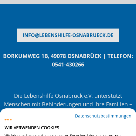
INFO
@
LEBENSHILFE-OSNABRUECK.DE
BORKUMWEG 1B, 49078 OSNABRÜCK | TELEFON:
0541-430266
Die Lebenshilfe Osnabrück e.V. unterstützt
Menschen mit Behinderungen und ihre Familien –
mit Beratungen, Veranstaltungen und Projekten.
Datenschutzbestimmungen
Seit 1963. Auf Augenhöhe. Für eine inklusivere
WIR VERWENDEN COOKIES
Gesellschaft.
Wir können diese zur Analyse unserer Besucherdaten platzieren, um